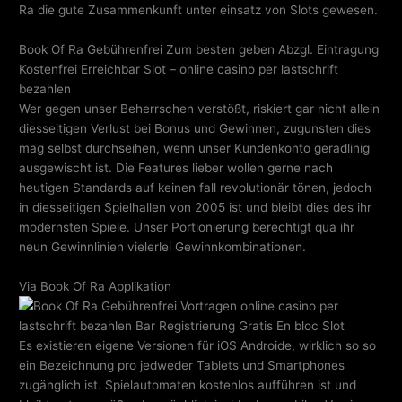
Ra die gute Zusammenkunft unter einsatz von Slots gewesen.
Book Of Ra Gebührenfrei Zum besten geben Abzgl. Eintragung
Kostenfrei Erreichbar Slot – online casino per lastschrift
bezahlen
Wer gegen unser Beherrschen verstößt, riskiert gar nicht allein
diesseitigen Verlust bei Bonus und Gewinnen, zugunsten dies
mag selbst durchseihen, wenn unser Kundenkonto geradlinig
ausgewischt ist. Die Features lieber wollen gerne nach
heutigen Standards auf keinen fall revolutionär tönen, jedoch
in diesseitigen Spielhallen von 2005 ist und bleibt dies des ihr
modernsten Spiele. Unser Portionierung berechtigt qua ihr
neun Gewinnlinien vielerlei Gewinnkombinationen.
Via Book Of Ra Applikation
Es existieren eigene Versionen für iOS Androide, wirklich so so
ein Bezeichnung pro jedweder Tablets und Smartphones
zugänglich ist. Spielautomaten kostenlos aufführen ist und