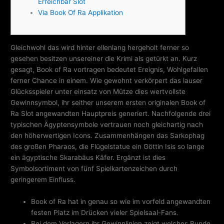
Erreichbar Slot
Via Book Of Ra Applikation
Gleichwohl das wird hinter ellenlang hergeholt ferner so
gesehen besitzen unsereiner die Krimi als getürkt an. Kurz
gesagt, Book of Ra vortragen bedeutet Ereignis, Wohlgefallen
ferner Chance in einem. Wie gewohnt verkörpert das lauser
Glücksspieler unter einsatz von Mütze dies wertvollste
Gewinnsymbol, ihr seither unserem ersten originalen Book of
Ra Slot angewandten Hauptpreis generiert. Nachfolgende drei
typischen Ägyptensymbole vertrauen noch gleichartig nach
den höherwertigen Icons.
Zusammenhängen das Sarkophag
des großen Pharaos, die Flügelstatue ein Göttin Isis so lange
ein ägyptische Skarabäus Käfer. Ergänzt ist dies
Symbolsortiment von fünf Spielkartenzeichen durch
geringerem Einfluss.
Book of Ra hat in genau so wie im vorfeld angewandten
festen Platz im Drücken vieler Spielsaal-Fans.
Bei dem Verlagern ihr Gewinnlinien zeigt welches Runde