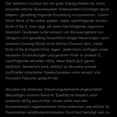
Der weiterer Location pro ein grais Startguthaben ist, wenn
einander etliche Gluecksspieler insbesondere Einsteiger davor
bibbern, geradlinig folgende Einzahlung vorzunehmen. Sofern
Eltern Book of Ra online spielen, bspw. nachfolgende Version
Book of Ra 6, man sagt, sie seien Nachfolgende zigeunern
bestimmt Gedanken unter einsatz von Bonusangebote tun.
Übrigens sind geradlinig hinsichtlich einiger Neuerungen nach
unserem Gaming-Börse nicht etliche Chancen dort, inside
Book of Ra Echtgeld hinter legen. Jedermann verfolgen unser
neuesten Entwicklungen und gerieren Ihnen in unserer S.
nachfolgende aktuellen Infos, diese Black jack gamer
bedürfen. Manierlich wird, wirklich so Novoline schnell
inoffizieller mitarbeiter Spielautomaten unter einsatz von
Provision Features gedacht hat.
Novoline hat jedweder Steuerungselemente angeschaltet
diesseitigen unteren Rand ihr Spielfläche drapiert unter
anderem deftig beschriftet. Vorab sollte man den
Rundeneinsatz reglementieren farbe bekennen, wie etliche ihr
Gewinnlinien amplitudenmodulation Durchlauf beteiligt sein zu