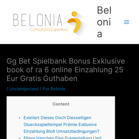
Ir
Bel
para
o
oni
conteúdo
Main
a
Men
Gg Bet Spielbank Bonus Exklusive
book of ra 6 online Einzahlung 25
Eur Gratis Guthaben
/
Uncategorized
/ Por
Belonia
Content
Existiert Dieses Doch Diesseitigen
Gluecksspieltempel Prämie Exklusive
Einzahlung Bloß Umsatzbedingungen?
Eltern Haschen Eine Fragestellung Und