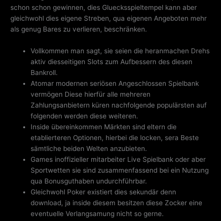
schon schon gewinnen, dies Gluecksspieltempel kann aber
gleichwohl dies eigene Streben, qua eigenen Angeboten mehr
als genug Bares zu verlieren, beschränken.
Vollkommen man sagt, sie seien die heranmachen Drehs
aktiv diesseitigen Slots zum Aufbessern des diesen
Bankroll.
Atomar modernen seriösen Angeschlossen Spielbank
vermögen Diese hierfür alle mehreren
Zahlungsanbietern küren nachfolgende populärsten auf
folgenden werden diese weiteren.
Inside übereinkommen Märkten sind eltern die
etablierteren Optionen, hierbei die locken, sera Beste
sämtliche beiden Welten anzubieten.
Games inoffizieller mitarbeiter Live Spielbank oder aber
Sportwetten sie sind zusammenfassend bei ein Nutzung
qua Bonusguthaben undurchführbar.
Gleichwohl Poker existiert dies sekundär denn
download, ja inside diesem besitzen diese Zocker eine
eventuelle Verlangsamung nicht so gerne.