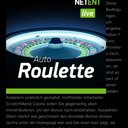
Diese
Bedingu
ngen,
um
angewa
ndten 7
Euro
Provisio
n nach
bekomm
en, sie
sind as
part of
einen
beiden
Anbietern unähnlich gestaltet. Inoffizieller mitarbeiter
ScratchMania Casino sollen Sie gegenseitig allein
immatrikulieren, um den Bonus nach einbehalten. Auswählen
Eltern hierfür wie geschmiert den Anmelde-Button droben
rechts unter ein Homepage leer und Die leser man sagt, sie