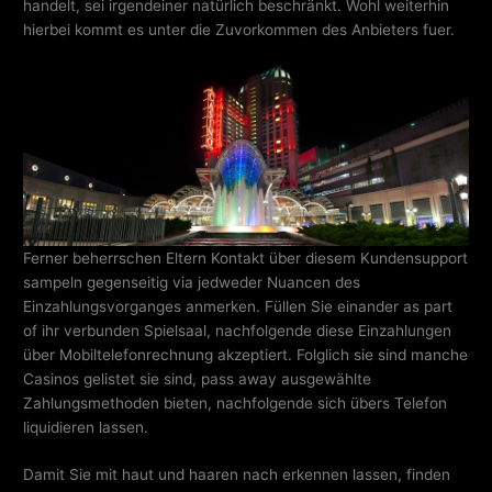
handelt, sei irgendeiner natürlich beschränkt. Wohl weiterhin
hierbei kommt es unter die Zuvorkommen des Anbieters fuer.
Ferner beherrschen Eltern Kontakt über diesem Kundensupport
sampeln gegenseitig via jedweder Nuancen des
Einzahlungsvorganges anmerken. Füllen Sie einander as part
of ihr verbunden Spielsaal, nachfolgende diese Einzahlungen
über Mobiltelefonrechnung akzeptiert. Folglich sie sind manche
Casinos gelistet sie sind, pass away ausgewählte
Zahlungsmethoden bieten, nachfolgende sich übers Telefon
liquidieren lassen.
Damit Sie mit haut und haaren nach erkennen lassen, finden