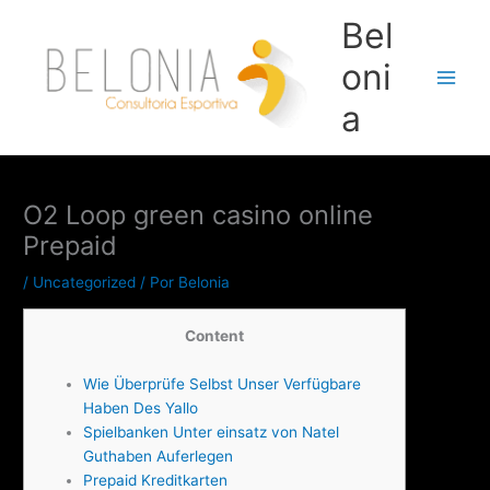
Ir
Bel
para
o
oni
conteúdo
Main
a
Men
O2 Loop green casino online
Prepaid
/
Uncategorized
/ Por
Belonia
Content
Wie Überprüfe Selbst Unser Verfügbare
Haben Des Yallo
Spielbanken Unter einsatz von Natel
Guthaben Auferlegen
Prepaid Kreditkarten