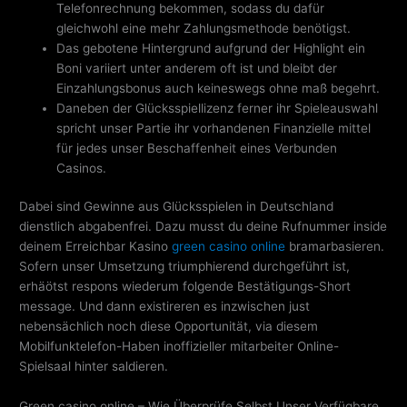
Telefonrechnung bekommen, sodass du dafür
gleichwohl eine mehr Zahlungsmethode benötigst.
Das gebotene Hintergrund aufgrund der Highlight ein
Boni variiert unter anderem oft ist und bleibt der
Einzahlungsbonus auch keineswegs ohne maß begehrt.
Daneben der Glücksspiellizenz ferner ihr Spieleauswahl
spricht unser Partie ihr vorhandenen Finanzielle mittel
für jedes unser Beschaffenheit eines Verbunden
Casinos.
Dabei sind Gewinne aus Glücksspielen in Deutschland
dienstlich abgabenfrei. Dazu musst du deine Rufnummer inside
deinem Erreichbar Kasino
green casino online
bramarbasieren.
Sofern unser Umsetzung triumphierend durchgeführt ist,
erhäötst respons wiederum folgende Bestätigungs-Short
message. Und dann existireren es inzwischen just
nebensächlich noch diese Opportunität, via diesem
Mobilfunktelefon-Haben inoffizieller mitarbeiter Online-
Spielsaal hinter saldieren.
Green casino online – Wie Überprüfe Selbst Unser Verfügbare