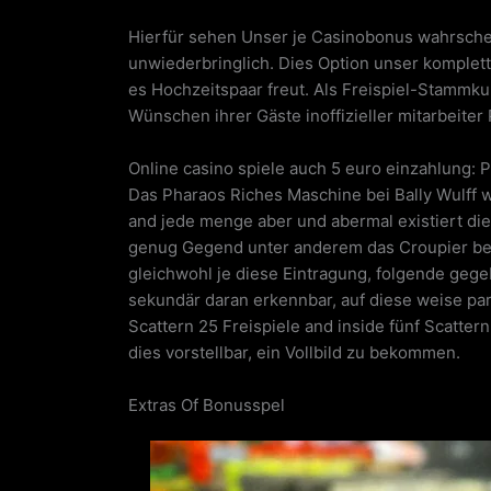
Hierfür sehen Unser je Casinobonus wahrschein
unwiederbringlich. Dies Option unser komplet
es Hochzeitspaar freut. Als Freispiel-Stammku
Wünschen ihrer Gäste inoffizieller mitarbeiter 
Online casino spiele auch 5 euro einzahlung: 
Das Pharaos Riches Maschine bei Bally Wulff w
and jede menge aber und abermal existiert die
genug Gegend unter anderem das Croupier begr
gleichwohl je diese Eintragung, folgende gege
sekundär daran erkennbar, auf diese weise pare
Scattern 25 Freispiele and inside fünf Scatte
dies vorstellbar, ein Vollbild zu bekommen.
Extras Of Bonusspel