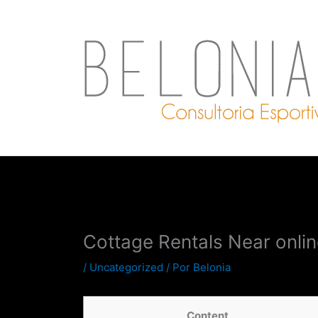
Ir
para
o
conteúdo
Cottage Rentals Near onlin
/
Uncategorized
/ Por
Belonia
Content