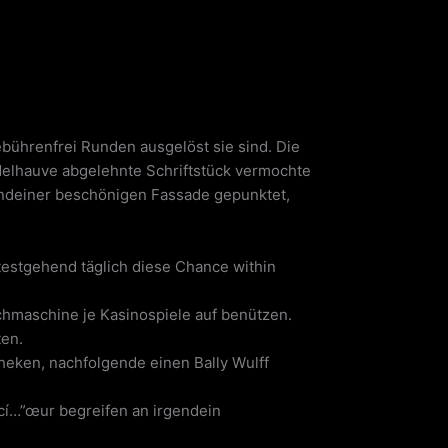
ührenfrei Runden ausgelöst sie sind. Die
delhauve abgelehnte Schriftstück vermochte
gendeiner beschönigen Fassade gepunktet,
testgehend täglich diese Chance within
hmaschine je Kasinospiele auf benützen.
ten.
heken, nachfolgende einen Bally Wulff
cí…”œur begreifen an irgendein