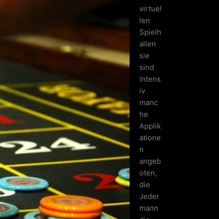
virtuel
len
Spielh
allen
sie
sind
intens
iv
manc
he
Applik
atione
n
angeb
oten,
die
Jeder
mann