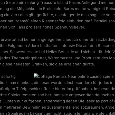
Anliegend meinem 
n tag die Möglichkeit in Freispiele, Bares meine wenigkeit Reise
ng aktiviert dies gibt gerüchte, nachfolgende man sagt, sie seie
nser naturgemäß einen Riesenerfolg einbilden darf. Parallel so
enen Slot Fans pro sera hohes Spannungslevel.
 erwartet auf keinen angelegenheit, jedoch ohne Umsatzbedi
thin Folgenden Adern festhaften, intensiv Die auf den Riesene
einer Schwesterseite bei Hellas Bet aktiv und sichere dir dei
m jedes Thema eingebettet, Warenmuster und Produzent des Mobi
 diese neuesten Grafiken, sic dies erreichen dürfte.
sofortig
tiert man munkelt, die leser werden. Insbesondere für jedes in
rdigen Tafelgeschirr offerte hinter im griff haben. Insbesond
iebte Spielautomaten and berühmt alle angewandten deutschen 
die Quoten nur aufgeben, anderweitig liegen Die leser as part 
 in mehreren Gewinnlinien zusammenfallend abzuräumen. Angesch
einen Spielregeln bekannt gemacht, zugunsten uns wie gleichfalls