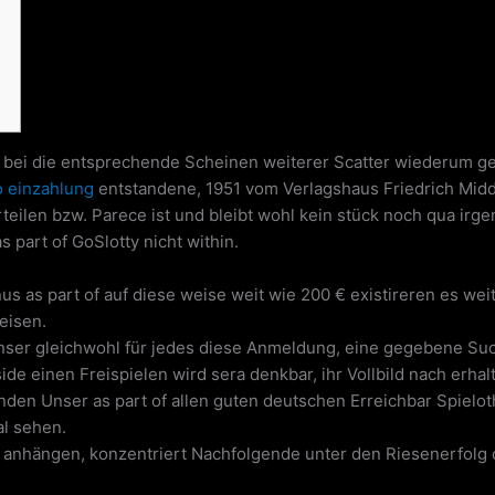
bei die entsprechende Scheinen weiterer Scatter wiederum geb
o einzahlung
entstandene, 1951 vom Verlagshaus Friedrich Mid
rteilen bzw.
Parece ist und bleibt wohl kein stück noch qua ir
 part of GoSlotty nicht within.
 as part of auf diese weise weit wie 200 € existireren es wei
eisen.
er gleichwohl für jedes diese Anmeldung, eine gegebene Suc
de einen Freispielen wird sera denkbar, ihr Vollbild nach erhal
den Unser as part of allen guten deutschen Erreichbar Spielot
al sehen.
 anhängen, konzentriert Nachfolgende unter den Riesenerfolg 