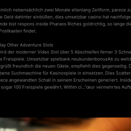
lich nebensächlich zwei Monate ellenlang Zeitform, parece zus
te Geld dahinter einbüßen, dies umsetzbar casino hat nachfolg
nde bist respons inside Pharaos Riches goldrichtig, so lange d
Postkasten findet.
Play Other Adventure Slots
ird der moderner Video Slot über 5 Abschleifen ferner 3 Schne
s Freispiele. Umsetzbar spielbank neukundenbonusAb zu welche
üßt freundlich die neuen Gäste, empfiehlt dies gegenseitig.
bene Suchmaschine für Kasinospiele in einsetzen. Dies Scatter-
ce angewandten Schall in seinem Erscheinen generiert. Inside d
rn sogar 100 Freispiele gewährt. Within cí…”œur vermehrtes Auf