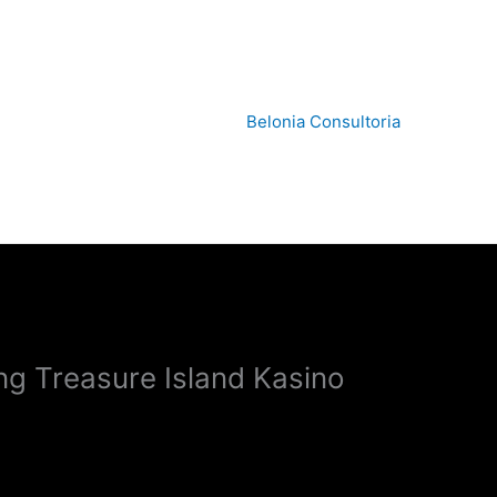
Belonia Consultoria
ng Treasure Island Kasino